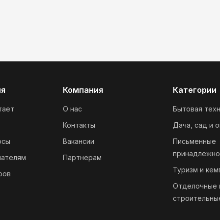
ия
Компания
Категории
тает
О нас
Бытовая техн
Контакты
Дача, сад и 
осы
Вакансии
Письменные
принадлежно
пателям
Партнерам
Туризм и кем
ров
Отделочные 
строительны