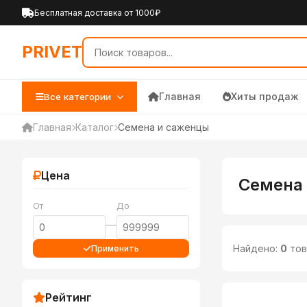
PRIVET — Каталог товаров 
Бесплатная доставка от 1000₽
PRIVET
Главная
Хиты продаж
Все категории
Главная
Каталог
Семена и саженцы
Цена
Семена
От
До
—
Найдено:
0
тов
Применить
Рейтинг