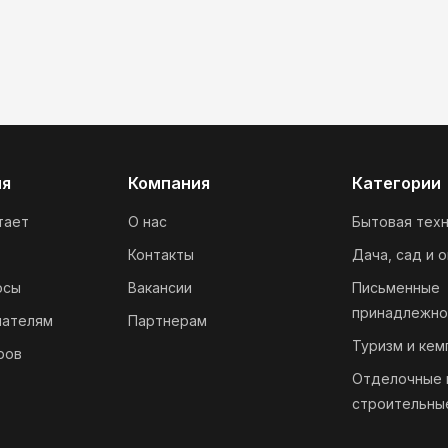
ия
Компания
Категории
тает
О нас
Бытовая техн
Контакты
Дача, сад и 
осы
Вакансии
Письменные
принадлежно
пателям
Партнерам
Туризм и кем
ров
Отделочные 
строительны