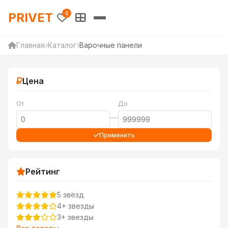
PRIVET — Каталог товаров 
PRIVET
0
Главная
Каталог
Варочные панели
Цена
От
До
—
Применить
Рейтинг
5 звёзд
4+ звезды
3+ звезды