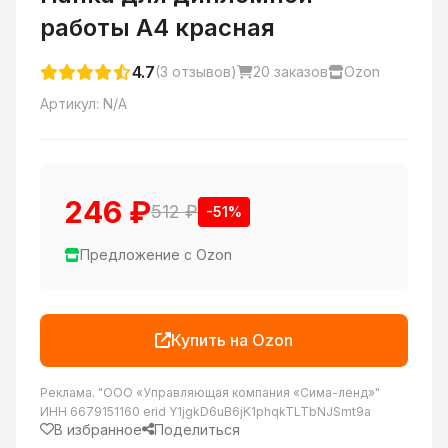
работы А4 красная
4.7
(3 отзывов)
20 заказов
Ozon
Артикул:
N/A
246 ₽
512 ₽
-51%
Предложение с Ozon
Купить на Ozon
Реклама. "ООО «Управляющая компания «Сима-ленд»"
ИНН 6679151160 erid Y1jgkD6uB6jK1phqkTLTbNJSmt9a
В избранное
Поделиться