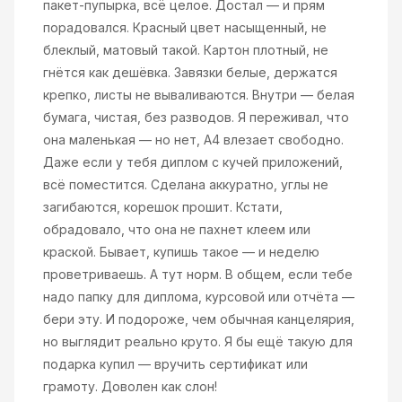
пакет-пупырка, всё целое. Достал — и прям
порадовался. Красный цвет насыщенный, не
блеклый, матовый такой. Картон плотный, не
гнётся как дешёвка. Завязки белые, держатся
крепко, листы не вываливаются. Внутри — белая
бумага, чистая, без разводов. Я переживал, что
она маленькая — но нет, А4 влезает свободно.
Даже если у тебя диплом с кучей приложений,
всё поместится. Сделана аккуратно, углы не
загибаются, корешок прошит. Кстати,
обрадовало, что она не пахнет клеем или
краской. Бывает, купишь такое — и неделю
проветриваешь. А тут норм. В общем, если тебе
надо папку для диплома, курсовой или отчёта —
бери эту. И подороже, чем обычная канцелярия,
но выглядит реально круто. Я бы ещё такую для
подарка купил — вручить сертификат или
грамоту. Доволен как слон!