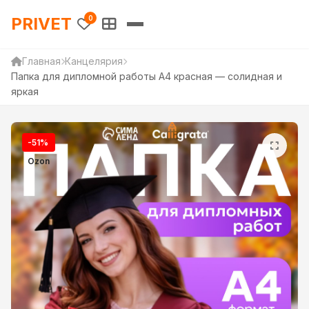
PRIVET — Каталог товаров 
PRIVET
0
Главная
Канцелярия
Папка для дипломной работы А4 красная — солидная и
яркая
-51%
Ozon