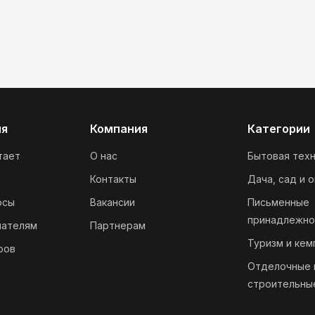
ия
Компания
Категории
тает
О нас
Бытовая техн
Контакты
Дача, сад и 
осы
Вакансии
Письменные
принадлежно
пателям
Партнерам
Туризм и кем
ров
Отделочные 
строительны