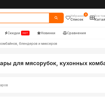
по низким ценам
0
Избранное
Все то
Список
Катал
Скидки
Новинки
Сравнения
HOT
комбайнов, блендеров и миксеров
ары для мясорубок, кухонных комба
аров