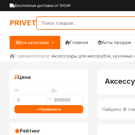
PRIVET — Каталог товаров 
Бесплатная доставка от 1000₽
PRIVET
Главная
Хиты продаж
Все категории
Главная
Каталог
Аксессуары для мясорубок, кухонных 
Цена
Аксессу
От
До
—
Найдено:
0
тов
Применить
Рейтинг