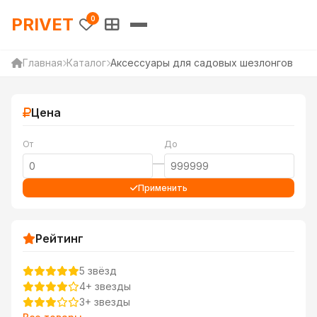
PRIVET — Каталог товаров 
PRIVET
0
Главная
Каталог
Аксессуары для садовых шезлонгов
Цена
От
До
—
Применить
Рейтинг
5 звёзд
4+ звезды
3+ звезды