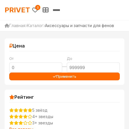
PRIVET — Каталог товаров 
PRIVET
0
Главная
Каталог
Аксессуары и запчасти для фенов
Цена
От
До
—
Применить
Рейтинг
5 звёзд
4+ звезды
3+ звезды