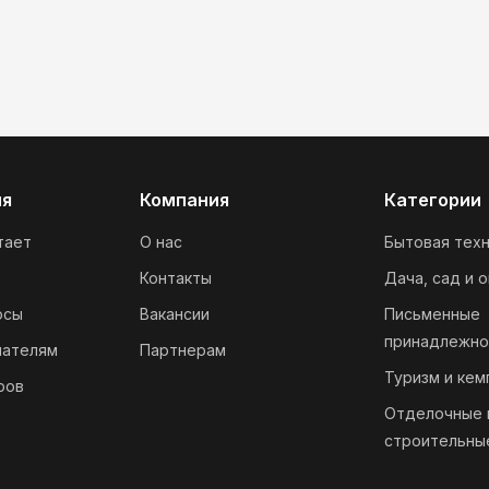
ия
Компания
Категории
тает
О нас
Бытовая техн
Контакты
Дача, сад и 
осы
Вакансии
Письменные
принадлежно
пателям
Партнерам
Туризм и кем
ров
Отделочные 
строительны