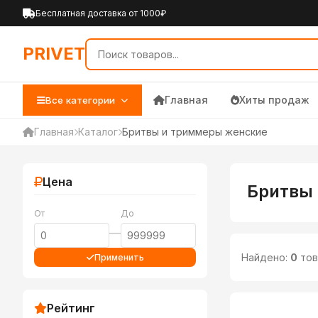
PRIVET — Каталог товаров 
Бесплатная доставка от 1000₽
PRIVET
Главная
Хиты продаж
Все категории
Главная
Каталог
Бритвы и триммеры женские
Цена
Бритвы
От
До
—
Найдено:
0
тов
Применить
Рейтинг