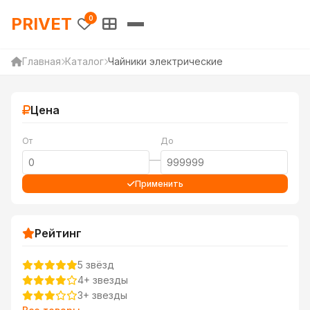
PRIVET — Каталог товаров 
PRIVET
0
Главная
Каталог
Чайники электрические
Цена
От
До
—
Применить
Рейтинг
5 звёзд
4+ звезды
3+ звезды