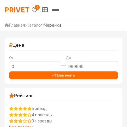
PRIVET — Каталог товаров 
PRIVET
0
Главная
Каталог
Черенки
Цена
От
До
—
Применить
Рейтинг
5 звёзд
4+ звезды
3+ звезды