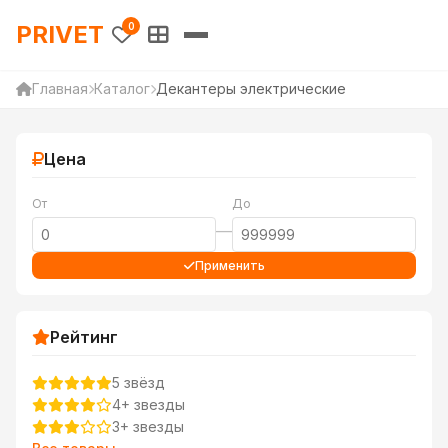
PRIVET — Каталог товаров 
PRIVET
0
Главная
Каталог
Декантеры электрические
Цена
От
До
—
Применить
Рейтинг
5 звёзд
4+ звезды
3+ звезды