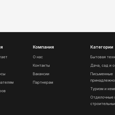
ия
Компания
Категории
тает
О нас
Бытовая техн
Контакты
Дача, сад и 
осы
Вакансии
Письменные
принадлежно
пателям
Партнерам
Туризм и кем
ров
Отделочные 
строительны