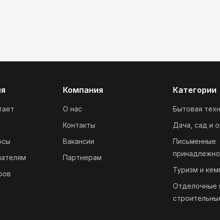
ия
Компания
Категории
тает
О нас
Бытовая техн
Контакты
Дача, сад и 
осы
Вакансии
Письменные
принадлежно
пателям
Партнерам
Туризм и кем
ров
Отделочные 
строительны