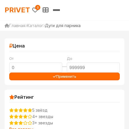
PRIVET — Каталог товаров 
PRIVET
0
Главная
Каталог
Дуги для парника
Цена
От
До
—
Применить
Рейтинг
5 звёзд
4+ звезды
3+ звезды