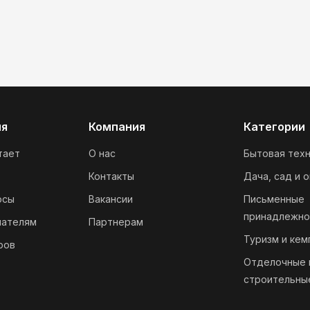
ия
Компания
Категории
тает
О нас
Бытовая техн
Контакты
Дача, сад и 
осы
Вакансии
Письменные
принадлежно
пателям
Партнерам
Туризм и кем
ров
Отделочные 
строительны