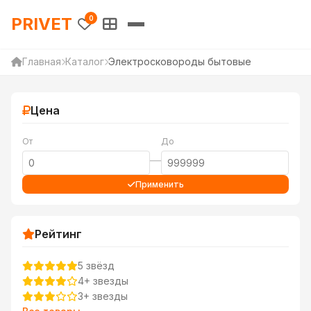
PRIVET — Каталог товаров 
PRIVET
0
Главная
Каталог
Электросковороды бытовые
Цена
От
До
—
Применить
Рейтинг
5 звёзд
4+ звезды
3+ звезды