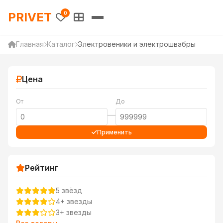
PRIVET — Каталог товаров 
PRIVET
0
Главная
Каталог
Электровеники и электрошвабры
Цена
От
До
—
Применить
Рейтинг
5 звёзд
4+ звезды
3+ звезды