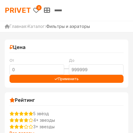
PRIVET — Каталог товаров 
PRIVET
0
Главная
Каталог
Фильтры и аэраторы
Цена
От
До
—
Применить
Рейтинг
5 звёзд
4+ звезды
3+ звезды