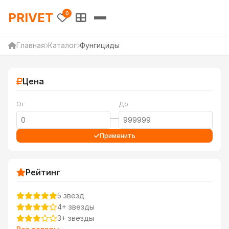
PRIVET — Каталог товаров 
PRIVET
0
Главная
Каталог
Фунгициды
Цена
От
До
—
Применить
Рейтинг
5 звёзд
4+ звезды
3+ звезды