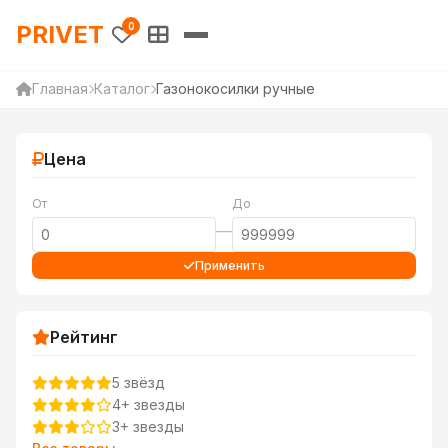
PRIVET — Каталог товаров 
PRIVET
0
Главная
Каталог
Газонокосилки ручные
Цена
От
До
—
Применить
Рейтинг
5 звёзд
4+ звезды
3+ звезды