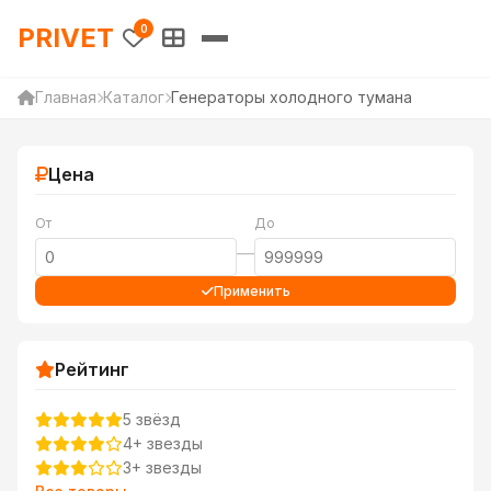
PRIVET — Каталог товаров 
PRIVET
0
Главная
Каталог
Генераторы холодного тумана
Цена
От
До
—
Применить
Рейтинг
5 звёзд
4+ звезды
3+ звезды