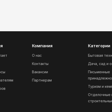
ия
Компания
Категории
тает
О нас
Бытовая техн
Контакты
Дача, сад и 
осы
Вакансии
Письменные
принадлежно
пателям
Партнерам
Туризм и кем
ров
Отделочные 
строительны