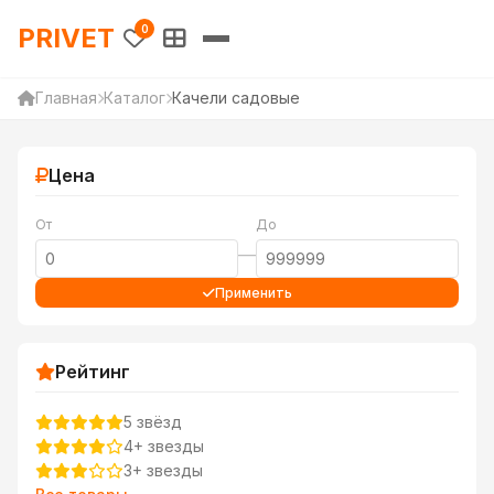
PRIVET — Каталог товаров 
PRIVET
0
Главная
Каталог
Качели садовые
Цена
От
До
—
Применить
Рейтинг
5 звёзд
4+ звезды
3+ звезды