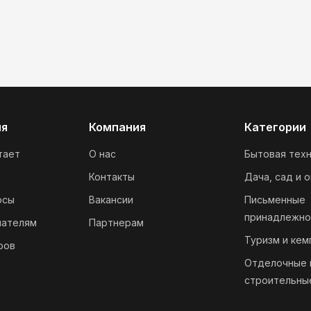
ия
Компания
Категории
тает
О нас
Бытовая техн
Контакты
Дача, сад и 
осы
Вакансии
Письменные
принадлежно
пателям
Партнерам
Туризм и кем
ров
Отделочные 
строительны