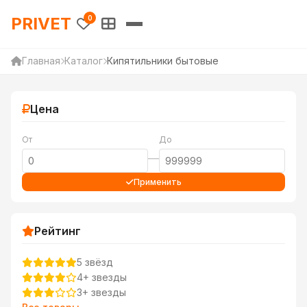
PRIVET — Каталог товаров 
PRIVET
0
Главная
Каталог
Кипятильники бытовые
Цена
От
До
—
Применить
Рейтинг
5 звёзд
4+ звезды
3+ звезды