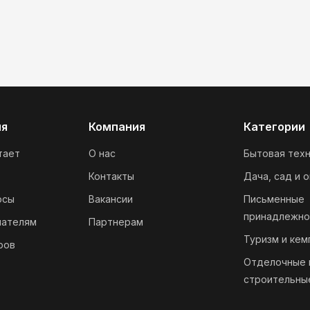
ия
Компания
Категории
тает
О нас
Бытовая техн
Контакты
Дача, сад и 
осы
Вакансии
Письменные
принадлежно
пателям
Партнерам
Туризм и кем
ров
Отделочные 
строительны