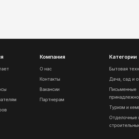
ия
Компания
Категории
тает
О нас
Бытовая техн
Контакты
Дача, сад и 
осы
Вакансии
Письменные
принадлежно
пателям
Партнерам
Туризм и кем
ров
Отделочные 
строительны