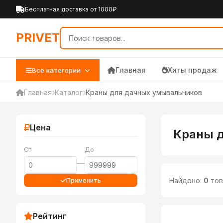
PRIVET — Каталог товаров 
Бесплатная доставка от 1000₽
PRIVET
Главная
Хиты продаж
Все категории
Главная
Каталог
Краны для дачных умывальников
Цена
Краны 
От
До
—
Найдено:
0
тов
Применить
Рейтинг