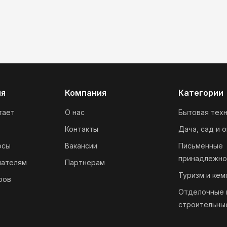
ия
Компания
Категории
тает
О нас
Бытовая техн
Контакты
Дача, сад и 
осы
Вакансии
Письменные
принадлежно
пателям
Партнерам
Туризм и кем
ров
Отделочные 
строительны