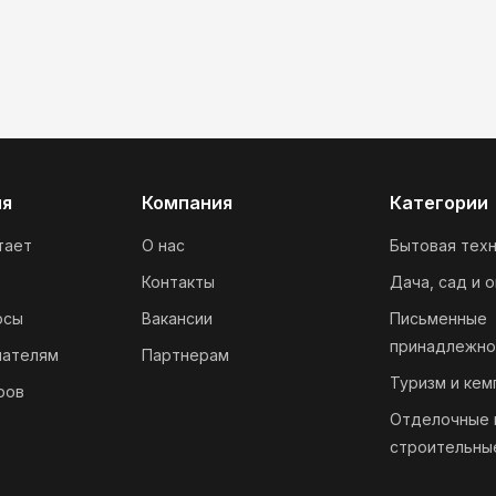
ия
Компания
Категории
тает
О нас
Бытовая техн
Контакты
Дача, сад и 
осы
Вакансии
Письменные
принадлежно
пателям
Партнерам
Туризм и кем
ров
Отделочные 
строительны