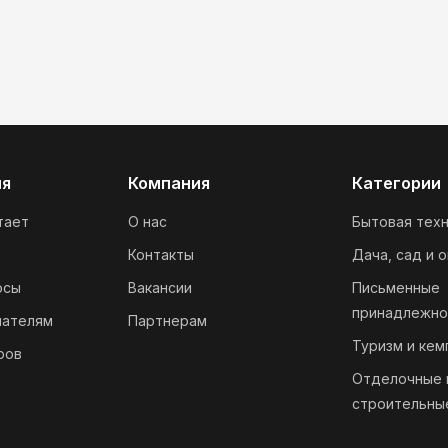
ия
Компания
Категории
тает
О нас
Бытовая техн
Контакты
Дача, сад и 
осы
Вакансии
Письменные
принадлежно
пателям
Партнерам
Туризм и кем
ров
Отделочные 
строительны