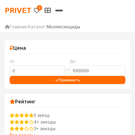
PRIVET — Каталог товаров 
PRIVET
0
Главная
Каталог
Моллюскоциды
Цена
От
До
—
Применить
Рейтинг
5 звёзд
4+ звезды
3+ звезды