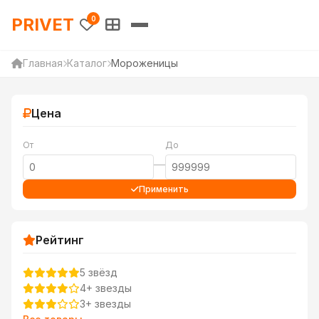
PRIVET — Каталог товаров 
PRIVET
0
Главная
Каталог
Мороженицы
Цена
От
До
—
Применить
Рейтинг
5 звёзд
4+ звезды
3+ звезды