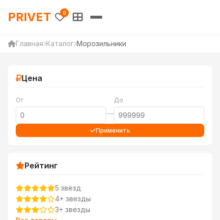
PRIVET — Каталог товаров 
PRIVET
0
Главная
Каталог
Морозильники
Цена
От
До
—
Применить
Рейтинг
5 звёзд
4+ звезды
3+ звезды