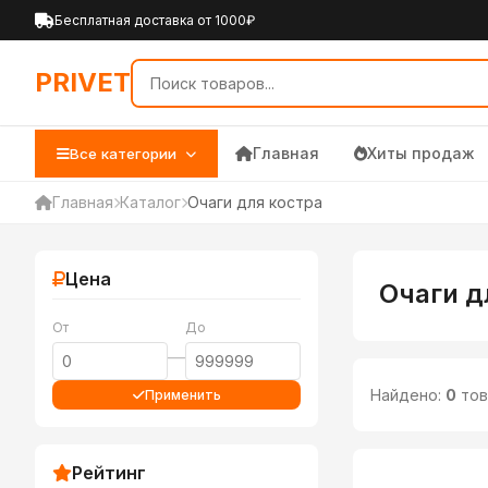
PRIVET — Каталог товаров 
Бесплатная доставка от 1000₽
PRIVET
Главная
Хиты продаж
Все категории
Главная
Каталог
Очаги для костра
Цена
Очаги д
От
До
—
Найдено:
0
тов
Применить
Рейтинг