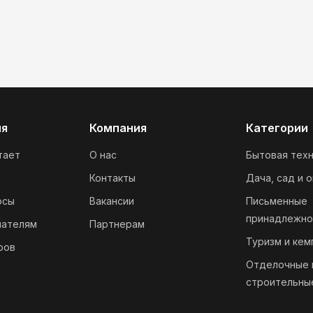
ия
Компания
Категории
тает
О нас
Бытовая техн
Контакты
Дача, сад и 
осы
Вакансии
Письменные
принадлежно
пателям
Партнерам
Туризм и кем
ров
Отделочные 
строительны