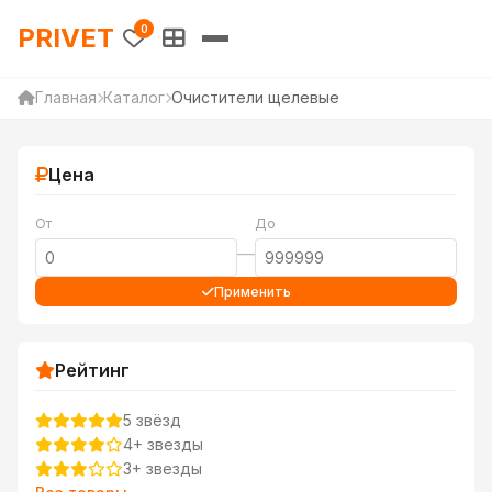
PRIVET — Каталог товаров 
PRIVET
0
Главная
Каталог
Очистители щелевые
Цена
От
До
—
Применить
Рейтинг
5 звёзд
4+ звезды
3+ звезды