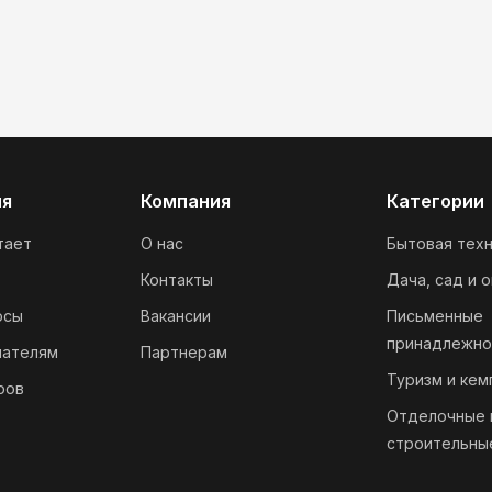
ия
Компания
Категории
тает
О нас
Бытовая техн
Контакты
Дача, сад и 
осы
Вакансии
Письменные
принадлежно
пателям
Партнерам
Туризм и кем
ров
Отделочные 
строительны