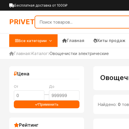
PRIVET — Каталог товаров 
Бесплатная доставка от 1000₽
PRIVET
Главная
Хиты продаж
Все категории
Главная
Каталог
Овощечистки электрические
Цена
Овощеч
От
До
—
Найдено:
0
тов
Применить
Рейтинг