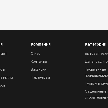
ия
Компания
Категории
тает
О нас
Бытовая техн
Контакты
Дача, сад и 
осы
Вакансии
Письменные
принадлежно
пателям
Партнерам
Туризм и кем
ров
Отделочные 
строительны