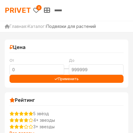
PRIVET — Каталог товаров 
PRIVET
0
Главная
Каталог
Подвязки для растений
Цена
От
До
—
Применить
Рейтинг
5 звёзд
4+ звезды
3+ звезды