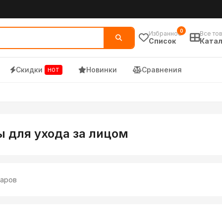
по низким ценам
0
Избранное
Все то
Список
Катал
Скидки
Новинки
Сравнения
HOT
 для ухода за лицом
аров