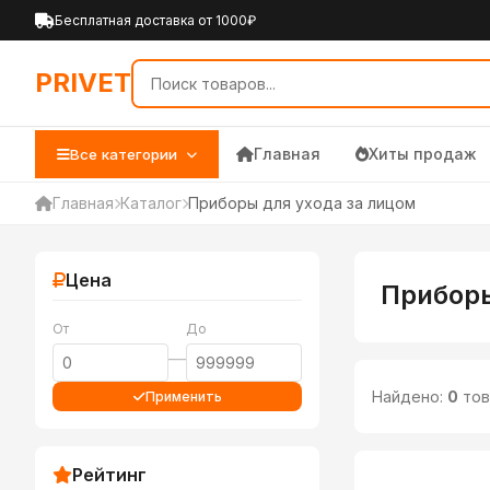
PRIVET — Каталог товаров 
Бесплатная доставка от 1000₽
PRIVET
Главная
Хиты продаж
Все категории
Главная
Каталог
Приборы для ухода за лицом
Цена
Приборы
От
До
—
Найдено:
0
тов
Применить
Рейтинг