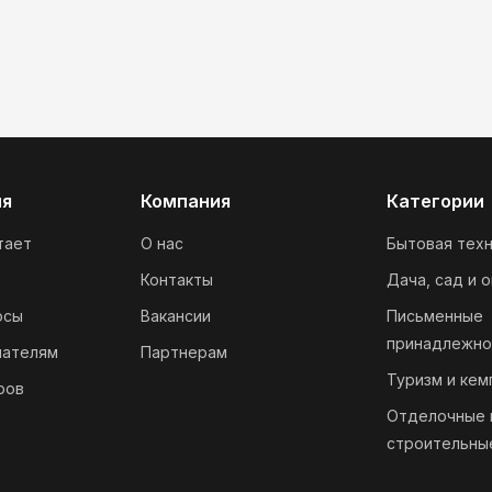
ия
Компания
Категории
тает
О нас
Бытовая техн
Контакты
Дача, сад и 
осы
Вакансии
Письменные
принадлежно
пателям
Партнерам
Туризм и кем
ров
Отделочные 
строительны