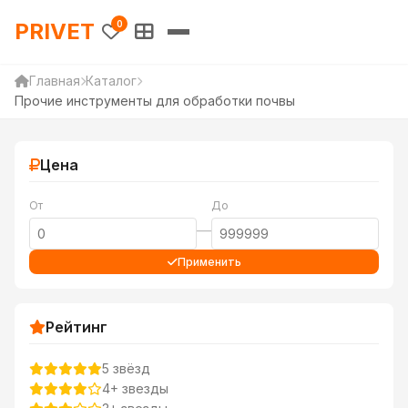
PRIVET — Каталог товаров 
PRIVET
0
Главная
Каталог
Прочие инструменты для обработки почвы
Цена
От
До
—
Применить
Рейтинг
5 звёзд
4+ звезды