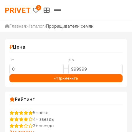
PRIVET — Каталог товаров 
PRIVET
0
Главная
Каталог
Проращиватели семян
Цена
От
До
—
Применить
Рейтинг
5 звёзд
4+ звезды
3+ звезды