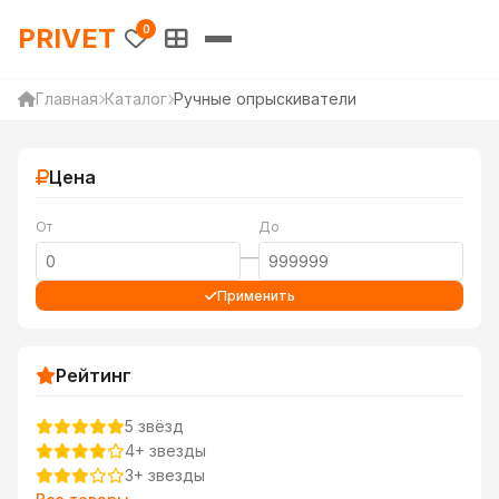
PRIVET — Каталог товаров 
PRIVET
0
Главная
Каталог
Ручные опрыскиватели
Цена
От
До
—
Применить
Рейтинг
5 звёзд
4+ звезды
3+ звезды