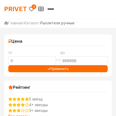
PRIVET — Каталог товаров 
PRIVET
0
Главная
Каталог
Рыхлители ручные
Цена
От
До
—
Применить
Рейтинг
5 звёзд
4+ звезды
3+ звезды