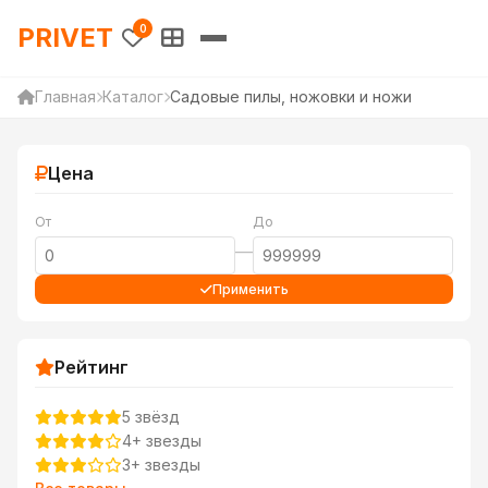
PRIVET — Каталог товаров 
PRIVET
0
Главная
Каталог
Садовые пилы, ножовки и ножи
Цена
От
До
—
Применить
Рейтинг
5 звёзд
4+ звезды
3+ звезды