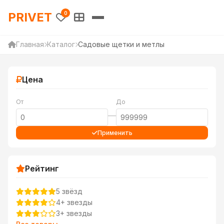
PRIVET — Каталог товаров 
PRIVET
0
Главная
Каталог
Садовые щетки и метлы
Цена
От
До
—
Применить
Рейтинг
5 звёзд
4+ звезды
3+ звезды