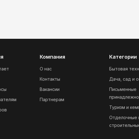
ия
Компания
Категории
тает
О нас
Бытовая техн
Контакты
Дача, сад и 
осы
Вакансии
Письменные
принадлежно
пателям
Партнерам
Туризм и кем
ров
Отделочные 
строительны