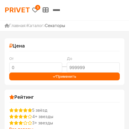
PRIVET — Каталог товаров 
PRIVET
0
Главная
Каталог
Секаторы
Цена
От
До
—
Применить
Рейтинг
5 звёзд
4+ звезды
3+ звезды