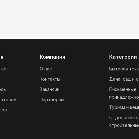
ия
Компания
Категории
тает
О нас
Бытовая техн
Контакты
Дача, сад и 
осы
Вакансии
Письменные
принадлежно
пателям
Партнерам
Туризм и кем
ров
Отделочные 
строительны