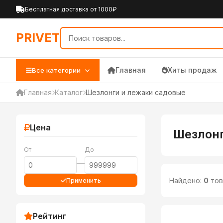
PRIVET — Каталог товаров 
Бесплатная доставка от 1000₽
PRIVET
Главная
Хиты продаж
Все категории
Главная
Каталог
Шезлонги и лежаки садовые
Цена
Шезлонг
От
До
—
Найдено:
0
тов
Применить
Рейтинг