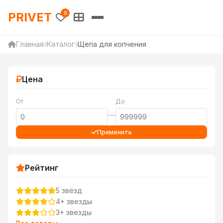
PRIVET — Каталог товаров 
PRIVET
0
Главная
Каталог
Щепа для копчения
Цена
От
До
—
Применить
Рейтинг
5 звёзд
4+ звезды
3+ звезды