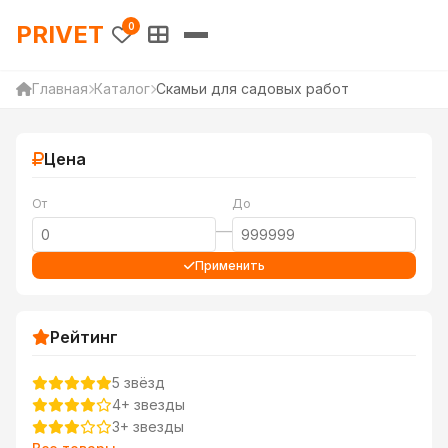
PRIVET — Каталог товаров 
PRIVET
0
Главная
Каталог
Скамьи для садовых работ
Цена
От
До
—
Применить
Рейтинг
5 звёзд
4+ звезды
3+ звезды